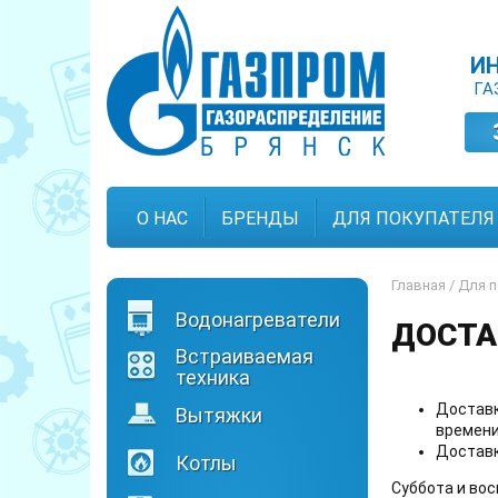
И
ГА
О НАС
БРЕНДЫ
ДЛЯ ПОКУПАТЕЛЯ
Главная
/
Для п
Водонагреватели
ДОСТА
Встраиваемая
техника
Доставк
Вытяжки
времени
Доставк
Котлы
Суббота и вос