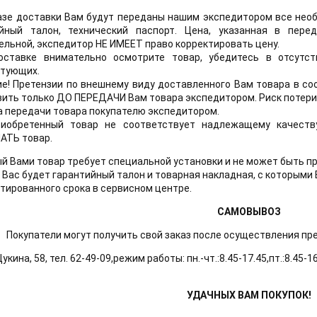
азе доставки Вам будут переданы нашим экспедитором все необ
ийный талон, технический паспорт. Цена, указанная в пер
ельной, экспедитор НЕ ИМЕЕТ право корректировать цену.
ставке внимательно осмотрите товар, убедитесь в отсутст
тующих.
е! Претензии по внешнему виду доставленного Вам товара в соо
ить только ДО ПЕРЕДАЧИ Вам товара экспедитором. Риск потери 
 передачи товара покупателю экспедитором.
риобретенный товар не соответствует надлежащему качеству
АТЬ товар.
й Вами товар требует специальной установки и не может быть п
Вас будет гарантийный талон и товарная накладная, с которыми 
нтированного срока в сервисном центре.
САМОВЫВОЗ
Покупатели могут получить свой заказ после осуществления пре
Щукина, 58, тел. 62-49-09,режим работы: пн.-чт.:8.45-17.45,пт.:8.45-16
УДАЧНЫХ ВАМ ПОКУПОК!